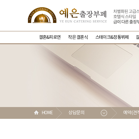
결혼&피로연
작은 결혼식
스테이크&정통뷔페
상담문의
예약(견
HOME