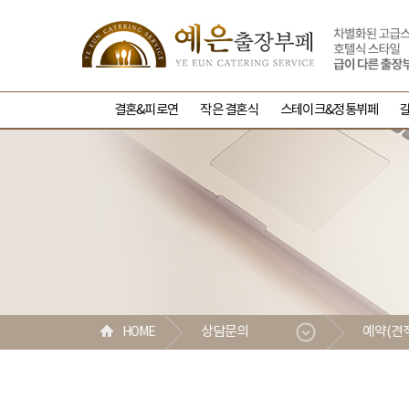
결혼&피로연
작은 결혼식
스테이크&정통뷔페
상담문의
예약(견
HOME